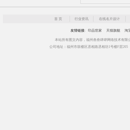
首 页
行业资讯
在线名片设计
友情链接:
印品世家
天猫旗舰
淘
本站所有图文内容，福州叁叁肆肆网络技术有限公司版权所有 Copyr
公司地址：福州市鼓楼区丞相路丞相坊1号楼F层205（青