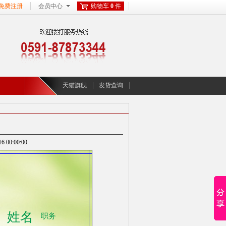
免费注册
会员中心
购物车
0
件
天猫旗舰
发货查询
00:00:00
姓名
职务