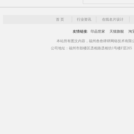
首 页
行业资讯
在线名片设计
友情链接:
印品世家
天猫旗舰
淘
本站所有图文内容，福州叁叁肆肆网络技术有限公司版权所有 Copyr
公司地址：福州市鼓楼区丞相路丞相坊1号楼F层205（青